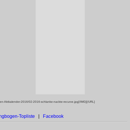
gen-Aktkalender-2016/02-2016-schlanke-nackte-recurve.jpg[/IMG][/URL]
ngbogen-Topliste
|
Facebook