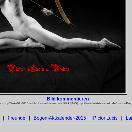
Bild kommentieren
ex.php?link=02-2016-schlanke-nackte-recurve]Klick:[IMG]http://www.lutzbiesterfeld.de/umbra/Bo
|
Freunde
|
Bogen-Aktkalender-2015
|
Pictor Lucis
|
La