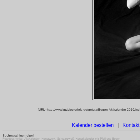
[URL=http://www.lutzbiesterfeld.de/umbra/Bogen-Aktkalender-2016/ind
Kalender bestellen
|
Kontakt
Suchmaschinenreiter!
Fotogeschenke, Aktkalender, Kunstwerk, Schwarzweiß Kunstkalender mit Pfeil und Bogen