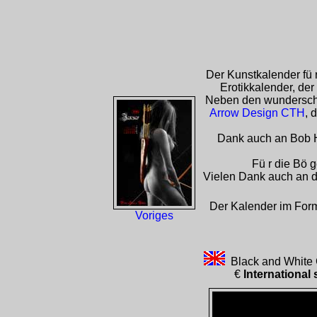
Der Kunstkalender fü r
Erotikkalender, de
Neben den wunderschö
Arrow Design CTH
, 
Dank auch an Bob
Fü r die Bö 
Vielen Dank auch an d
Der Kalender im Format
Voriges
Black and White C
€
International 