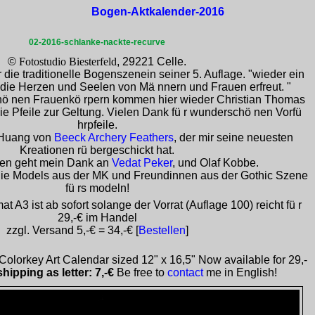
Bogen-Aktkalender-2016
02-2016-schlanke-nackte-recurve
©
Fotostudio Biesterfeld
, 29221 Celle.
 die traditionelle Bogenszenein seiner 5. Auflage. "wieder ein
r die Herzen und Seelen von Mä nnern und Frauen erfreut. "
 nen Frauenkö rpern kommen hier wieder Christian Thomas
die Pfeile zur Geltung. Vielen Dank fü r wunderschö nen Vorfü
hrpfeile.
 Huang von
Beeck Archery Feathers
, der mir seine neuesten
Kreationen rü bergeschickt hat.
gen geht mein Dank an
Vedat Peker
,
und Olaf Kobbe.
ie Models aus der MK und Freundinnen aus der Gothic Szene
fü rs modeln!
 A3 ist ab sofort solange der Vorrat (Auflage 100) reicht fü r
29,-€ im Handel
zzgl. Versand 5,-€ = 34,-€ [
Bestellen
]
olorkey Art Calendar sized 12" x 16,5" Now available for 29,-
shipping as letter: 7,-€
Be free to
contact
me in English!