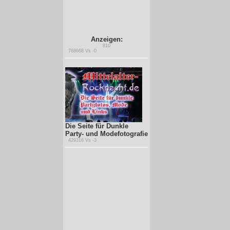
Anzeigen:
810
768668 Vs -0
Die Seite für Dunkle
Party- und Modefotografie
429316 Vs -3