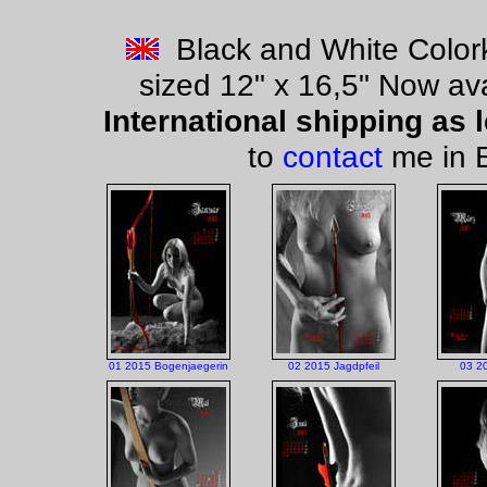
Black and White Colork
sized 12" x 16,5" Now ava
International shipping as l
to
contact
me in E
01 2015 Bogenjaegerin
02 2015 Jagdpfeil
03 20