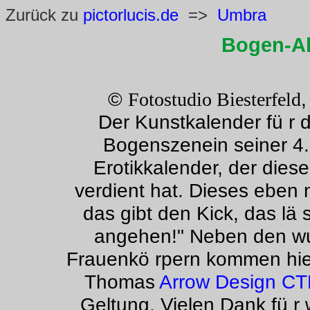
Zurück zu
pictorlucis.de
=>
Umbra
Bogen-Ak
©
,
Fotostudio Biesterfeld
Der Kunstkalender fü r di
Bogenszenein seiner 4. 
Erotikkalender, der die
verdient hat. Dieses eben n
das gibt den Kick, das lä 
angehen!" Neben den w
Frauenkö rpern kommen hier
Thomas
Arrow Design C
Geltung. Vielen Dank fü 