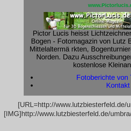
www.Pictorlucis.
Pictor Lucis heisst Lichtzeichne
Bogen - Fotomagazin von Lutz B
Mittelaltermä rkten, Bogenturni
Norden. Dazu Ausschreibungen
kostenlose Kleina
Fotoberichte von 
Kontakt
[URL=http://www.lutzbiesterfeld.de/
[IMG]http://www.lutzbiesterfeld.de/umbr