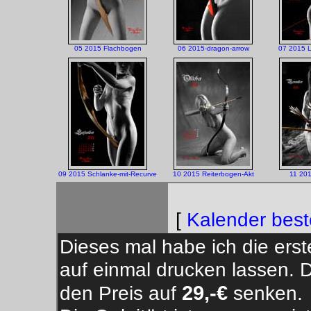
05 2015 Flachbogen
06 2015-dragon-arrow
07 2015 
09 2015 Schlanke-mit-Recurve
10 2015 Reiterbogen-Akt
11 201
[
Kalender best
Dieses mal habe ich die ers
auf einmal drucken lassen. 
29,-€
den Preis auf
senken.