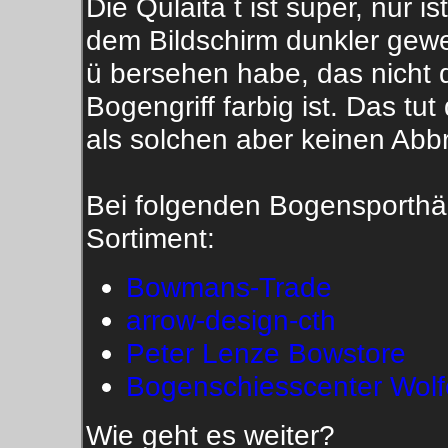
Die Qulaitä t ist super, nur is
dem Bildschirm dunkler gewe
ü bersehen habe, das nicht 
Bogengriff farbig ist. Das t
als solchen aber keinen Abb
Bei folgenden Bogensporthä n
Sortiment:
Bowmans-Trade
arrow-design-cth
Peter Lenze Bowstore
Bogenschiesscenter Wolfe
Wie geht es weiter?