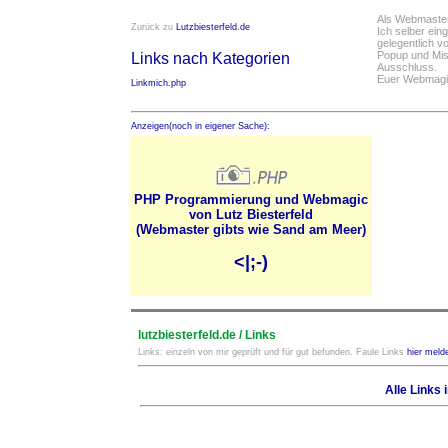
Als Webmaster 
Zurück zu
Lutzbiesterfeld.de
Ich selber ei
gelegentlich vo
Popup und Mis
Links nach Kategorien
Ausschluss.
Euer Webmagie
Linkmich.php
Anzeigen(noch in eigener Sache):
PHP Programmierung und Webmagic
von Lutz Biesterfeld
(Webmaster gibts wie Sand am Meer)
<|;-)
lutzbiesterfeld.de / Links
Links: einzeln von mir geprüft und für gut befunden. Faule Links
hier meld
Alle Links