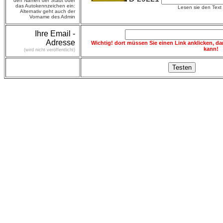
den Namen der Stadt oder
das Autokennzeichen ein:
Lesen sie den Text l
Alternativ geht auch der
Vorname des Admin
Ihre Email -
Adresse
Wichtig! dort müssen Sie einen Link anklicken, da
kann!
(wird nicht veröffentlicht)