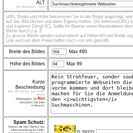
ALT
(Der Mouseover - Text)
URL, Breite und Höhe bekommen Sie in der Regel angezeigt, wen
auf das Bild klicken und dann Eigenschaften. Die Adresse(URL) 
und kopieren [Strg]+[C]. Sollte Ihr Banner einen Maximalwert übers
Werte durch z.b. 2.
Zu grosse Werte werden automatisch auf Höhe=60 und Breite ange
Link wird vor dem Freischalten noch von uns geprüft)
Breite des Bildes
Max 490
Höhe des Bildes
Max 99
Kurze
Beschreibung
Max 250 Zeichen, kein HTML
ausser
Rot
Webmagick: für
benutzen Sie bitte
<i>Rot</i>
Spam Schutz:
Geben sie den Namen der
Internetzeitung für Celle,
D 29221