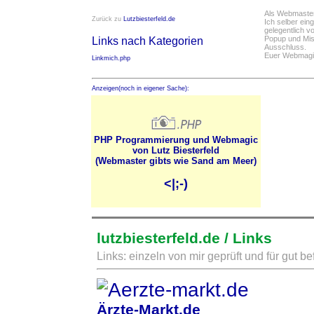
Als Webmaster 
Zurück zu
Lutzbiesterfeld.de
Ich selber ei
gelegentlich vo
Popup und Mis
Links nach Kategorien
Ausschluss.
Euer Webmagie
Linkmich.php
Anzeigen(noch in eigener Sache):
PHP Programmierung und Webmagic
von Lutz Biesterfeld
(Webmaster gibts wie Sand am Meer)
<|;-)
lutzbiesterfeld.de / Links
Links: einzeln von mir geprüft und für gut 
Ärzte-Markt.de