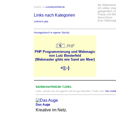
Als Webmaster 
Zurück zu
Lutzbiesterfeld.de
Ich selber ei
gelegentlich vo
Popup und Mis
Links nach Kategorien
Ausschluss.
Euer Webmagie
Linkmich.php
Anzeigen(noch in eigener Sache):
PHP Programmierung und Webmagic
von Lutz Biesterfeld
(Webmaster gibts wie Sand am Meer)
<|;-)
lutzbiesterfeld.de / Links
Links: einzeln von mir geprüft und für gut befunden. Faule Links
hier meld
Das Auge
Kreative im Netz.