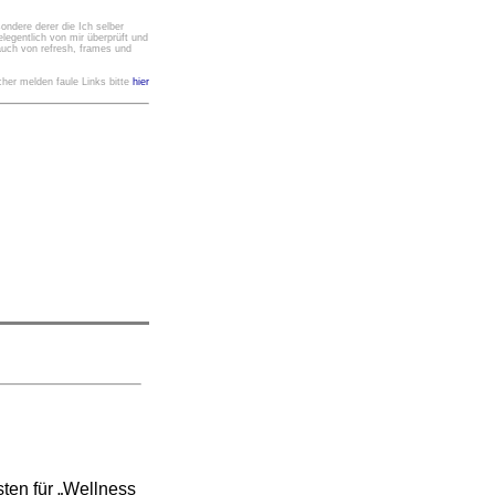
ondere derer die Ich selber
legentlich von mir überprüft und
rauch von refresh, frames und
her melden faule Links bitte
hier
sten für „Wellness