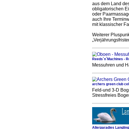
aus dem Land des 
obligatorischen 
oder Paarmassagen
auch Ihre Terminw
mit klassischer 
Weiterer Pluspunk
„Verjährungsfriste
Reeds`n`Machines - Ro
Messuhren und Här
archers green club cel
Feld-und 3-D Boge
Stressfreies Bog
Allerparadies Langlin