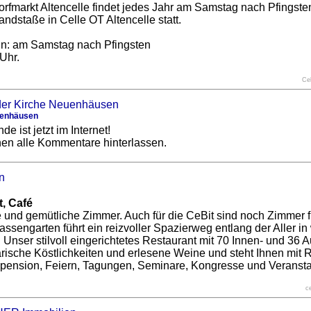
orfmarkt Altencelle findet jedes Jahr am Samstag nach Pfingste
ndstaße in Celle OT Altencelle statt.
in: am Samstag nach Pfingsten
Uhr.
Cel
uenhäusen
e ist jetzt im Internet!
en alle Kommentare hinterlassen.
t, Café
le und gemütliche Zimmer. Auch für die CeBit sind noch Zimmer f
assengarten führt ein reizvoller Spazierweg entlang der Aller i
t. Unser stilvoll eingerichtetes Restaurant mit 70 Innen- und 36
narische Köstlichkeiten und erlesene Weine und steht Ihnen mit
llpension, Feiern, Tagungen, Seminare, Kongresse und Veranstal
c