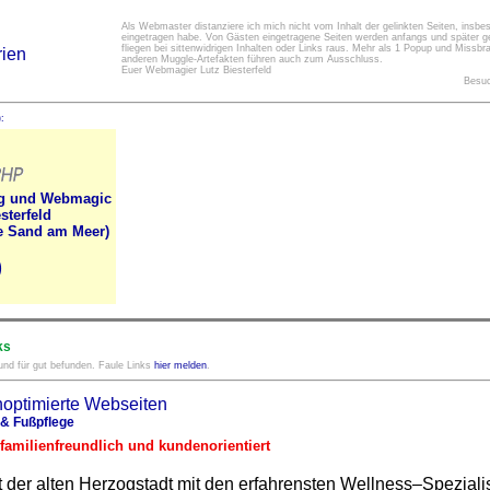
Als Webmaster distanziere ich mich nicht vom Inhalt der gelinkten Seiten, insbes
eingetragen habe. Von Gästen eingetragene Seiten werden anfangs und später ge
fliegen bei sittenwidrigen Inhalten oder Links raus. Mehr als 1 Popup und Missb
rien
anderen Muggle-Artefakten führen auch zum Ausschluss.
Euer Webmagier Lutz Biesterfeld
Besuc
:
g und Webmagic
sterfeld
e Sand am Meer)
)
ks
 und für gut befunden. Faule Links
hier melden
.
& Fußpflege
familienfreundlich und kundenorientiert
ut der alten Herzogstadt mit den erfahrensten Wellness–Speziali