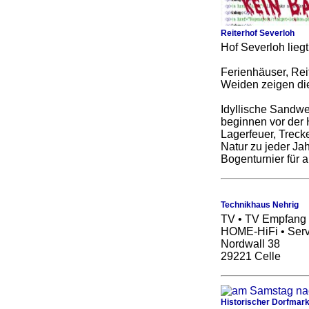
Reiterhof Severloh
Hof Severloh lieg
Ferienhäuser, Rei
Weiden zeigen die
Idyllische Sandwe
beginnen vor der 
Lagerfeuer, Trecke
Natur zu jeder Jah
Bogenturnier für
Technikhaus Nehrig
TV • TV Empfang 
HOME-HiFi • Serv
Nordwall 38
29221 Celle
Historischer Dorfmarkt