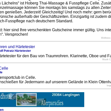
Lächelns“ ist Hoberg Thai-Massage & Fusspflege Celle. Zusätz
Einzelmassage können Sie montags bis samstags zu allen Zeite
 genießen. Jederzeit! Gleichzeitig! Und noch mehr: gern berüc
ünsche außerhalb der Geschäftszeiten. Einzigartig ist zudem 
Fach-Fusspflege nach deutschem Standard.
t: hier sind Ihre verschenkten Gutscheine immer gültig. Uns int
n“. Versprochen!
Wellness
lf Potratz Härtetester
tetester für den Bau von Traumrohren. Klarinette, Oboe und F
Musik 
le
nsportclub in Celle.
enschießen für Jedermann auf unserem Gelände in Klein Otten
bog
gen