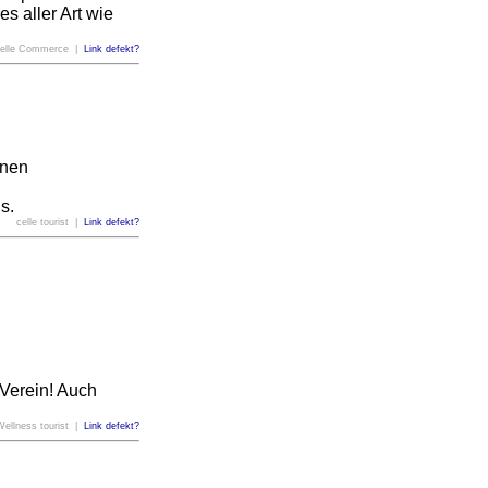
s aller Art wie
Celle Commerce |
Link defekt?
onen
s.
celle tourist |
Link defekt?
Verein! Auch
Wellness tourist |
Link defekt?