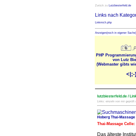
Zurück zu
Lutzbiesterfeld.de
Links nach Katego
Linkmich.php
Anzeigen(noch in eigener Sache)
PHP Programmierun
von Lutz Bie
(Webmaster gibts wi
<|;-
lutzbiesterfeld.de / Lin
Links: einzeln von mir geprüft
Hoberg Thai-Massage 
Thai-Massage Celle: 
Das älteste Instit