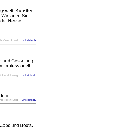
gswelt, Künstler
. Wir laden Sie
n der Heese
le Verein Kunst |
Link defekt?
ng und Gestaltung
n, professionell
it Eventplanung |
Link defekt?
Info
e celle tourist |
Link defekt?
 Caps und Boots.