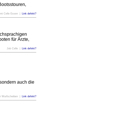
Bootsstouren,
vent Celle Essen |
Link defekt?
schsprachigen
ten für Ärzte,
Job Celle |
Link defekt?
 sondern auch die
er Wurfscheiben |
Link defekt?