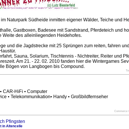
t im Naturpark Südheide inmitten eigener Wälder, Teiche und He
thalle, Gastboxen, Badesee mit Sandstrand, Pferdeteich und h
 Weite des alleinliegenden Heidehofes.
ge und die Jagdstrecke mit 25 Sprüngen zum reiten, fahren u
Haustür.
rfahrt, Sauna, Solarium, Tischtennis - Nichtreiter, Reiter und Pf
reszeit. Am 21. - 22. 02. 2010 fanden hier die Wintergames Seve
 alle Bögen von Langbogen bis Compound.
To
• CAR-HiFi • Computer
ice • Telekommunikation• Handy • Großbildfernseher
Commerce 
 in Altencelle