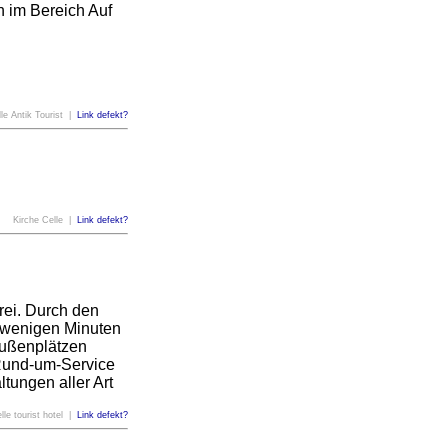
n im Bereich Auf
le Antik Tourist |
Link defekt?
Kirche Celle |
Link defekt?
rei. Durch den
n wenigen Minuten
 Außenplätzen
 Rund-um-Service
tungen aller Art
elle tourist hotel |
Link defekt?