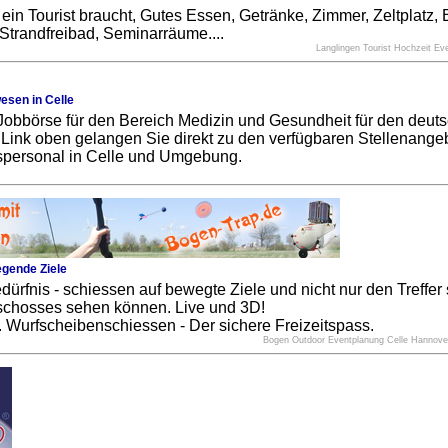
ein Tourist braucht, Gutes Essen, Getränke, Zimmer, Zeltplatz, 
trandfreibad, Seminarräume....
Langlingen Tourist Hochzeit E
esen in Celle
 Jobbörse für den Bereich Medizin und Gesundheit für den deut
ink oben gelangen Sie direkt zu den verfügbaren Stellenangebo
ispersonal in Celle und Umgebung.
egende Ziele
dürfnis - schiessen auf bewegte Ziele und nicht nur den Treffer
chosses sehen können. Live und 3D!
. Wurfscheibenschiessen - Der sichere Freizeitspass.
Bogen Outdoor Eventplanung Celle Hannov