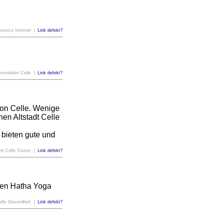
mmerce Internet |
Link defekt?
mmobilien Celle |
Link defekt?
von Celle. Wenige
en Altstadt Celle
bieten gute und
el Celle Tourist |
Link defekt?
eben Hatha Yoga
Celle Gesundheit |
Link defekt?