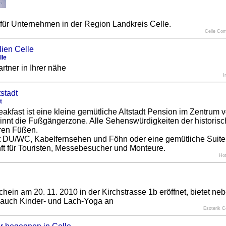
 für Unternehmen in der Region Landkreis Celle.
Celle Co
lle
rtner in Ihrer nähe
I
t
eakfast ist eine kleine gemütliche Altstadt Pension im Zentrum 
ginnt die Fußgängerzone. Alle Sehenswürdigkeiten der historisch
hren Füßen.
 DU/WC, Kabelfernsehen und Föhn oder eine gemütliche Suite 
ft für Touristen, Messebesucher und Monteure.
Hot
chein am 20. 11. 2010 in der Kirchstrasse 1b eröffnet, bietet n
auch Kinder- und Lach-Yoga an
Esoterik 