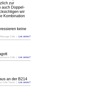
lich zur
n auch Doppel-
ksichtigen wir
die Kombination
eressieren keine
 Massage Celle |
Link defekt?
agott
Commerce Celle |
Link defekt?
haus an der B214
en Celle Tourist |
Link defekt?