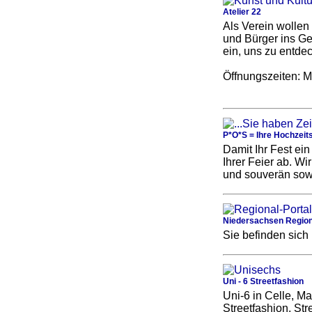
Atelier 22
Als Verein wollen
und Bürger ins Ge
ein, uns zu entde
Öffnungszeiten: M
P*O*S = Ihre Hochzeit
Damit Ihr Fest ei
Ihrer Feier ab. Wi
und souverän sowi
Niedersachsen Region
Sie befinden sich
Uni - 6 Streetfashion
Uni-6 in Celle, Ma
Streetfashion, St