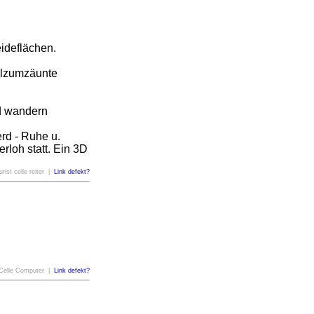
ideflächen.
olzumzäunte
nd wandern
erd - Ruhe u.
rloh statt. Ein 3D
urist celle reiter |
Link defekt?
Celle Computer |
Link defekt?