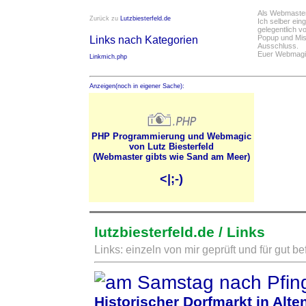
Als Webmaster 
Zurück zu
Lutzbiesterfeld.de
Ich selber ei
gelegentlich vo
Popup und Mis
Links nach Kategorien
Ausschluss.
Euer Webmagie
Linkmich.php
Anzeigen(noch in eigener Sache):
PHP Programmierung und Webmagic
von Lutz Biesterfeld
(Webmaster gibts wie Sand am Meer)
<|;-)
lutzbiesterfeld.de / Links
Links: einzeln von mir geprüft und für gut 
Historischer Dorfmarkt in Alte