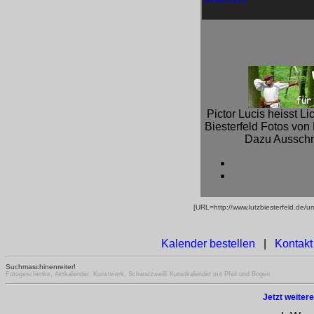
Pictor Lucis heisst L
Biesterfeld Fotos von
Dazu Ausschr
[URL=http://www.lutzbiesterfeld.de/
Kalender bestellen
|
Kontakt
Suchmaschinenreiter!
Fotogeschenke, Aktkalender, Kunstwerk, Schwarzweiß Kunstkalender mit Pfeil und Bogen
Jetzt weiter