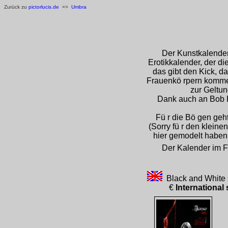
Zurück zu
pictorlucis.de
=>
Umbra
Der Kunstkalender 
Erotikkalender, der d
das gibt den Kick, 
Frauenkö rpern komme
zur Geltun
Dank auch an Bob
Fü r die Bö gen ge
(Sorry fü r den klein
hier gemodelt haben
Der Kalender im Fo
Black and White C
€
International 