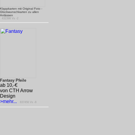
Klappkarten mit Original Foto -
Glückwunschkarten zu allen
Anlässen
432398 Vs -2
Fantasy Pfeile
ab 10,-€
von CTH Arrow
Design
>mehr...
837456 Vs -8