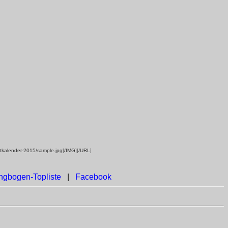
ktkalender-2015/sample.jpg[/IMG][/URL]
ngbogen-Topliste
|
Facebook