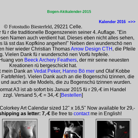
Bogen-Aktkalender-2015
Kalender 2016 =>>
©
Fotostudio Biesterfeld
, 29221 Celle.
fü r die traditionelle Bogenszenein seiner 4. Auflage. "Ein
iesen Namen auch verdient hat. Dieses eben nicht alles sehen,
das lä sst das Kopfkino angehen!" Neben den wunderschö nen
n hier wieder Christian Thomas
Arrow Design CTH
, die Pfeile
g. Vielen Dank fü r wunderschö nen Vorfü hrpfeile.
 Huang von
Beeck Archery Feathers
, der mir seine neuesten
Kreationen rü bergeschickt hat.
ht mein Dank an
Vedat Peker
,
Hanno Bö rner
und Olaf Kobbe
en Farbfehler). Vielen Dank auch an die Bogenschü tzinnen, die
 und auch an die Models, die zu Bogenschü tzinnen wurden.
rmat A3 ist ab sofort bis Januar 2015 fü r 29,-€ im Handel
zzgl. Versand 5,-€ = 34,-€ [
Bestellen
]
olorkey Art Calendar sized 12" x 16,5" Now available for 29,-
shipping as letter: 7,-€
Be free to
contact
me in English!