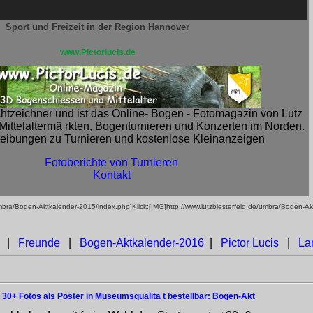
Sport und Freizeit in der Region Hannover
www.Pictorlucis.de
ichtzeichner und ist das Online- Bogen - Fotomagazin von Lutz
 Mittelaltermä rkten, Bogenturnieren und Konzerten im Norden.
eibungen zu Turnieren und kostenlose Kleinanzeigen
Fotoberichte von Turnieren
Kontakt
umbra/Bogen-Aktkalender-2015/index.php]Klick:[IMG]http://www.lutzbiesterfeld.de/umbra/Bogen-A
|
Freunde
|
Bogen-Aktkalender-2016
|
Pictor Lucis
|
La
e 30+ Fotos als Poster in Museumsqualitä t bestellbar: Bogen-Akt