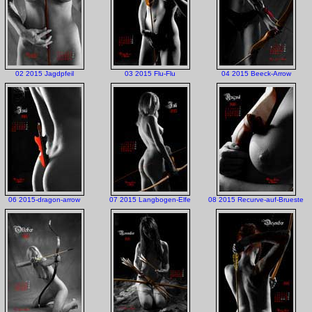
02 2015 Jagdpfeil
03 2015 Flu-Flu
04 2015 Beeck-Arrow
06 2015-dragon-arrow
07 2015 Langbogen-Elfe
08 2015 Recurve-auf-Brueste