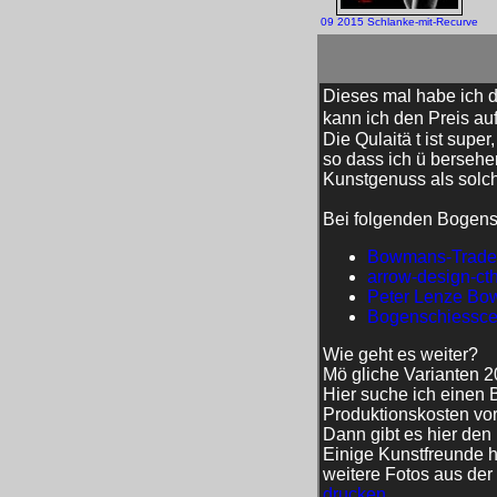
09 2015 Schlanke-mit-Recurve
Dieses mal habe ich d
kann ich den Preis au
Die Qulaitä t ist supe
so dass ich ü bersehen
Kunstgenuss als solc
Bei folgenden Bogensp
Bowmans-Trade
arrow-design-ct
Peter Lenze Bo
Bogenschiesscen
Wie geht es weiter?
Mö gliche Varianten 2
Hier suche ich einen B
Produktionskosten vor 
Dann gibt es hier den 
Einige Kunstfreunde h
weitere Fotos aus der
drucken.