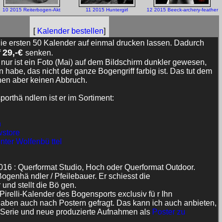
10 2015 Reiterbogen-Akt
11 2015 Huntergirl
12 2015 Beeck-archery-feather
[
Kalender bestellen
]
ie ersten 50 Kalender auf einmal drucken lassen. Dadurch
29,-€
f
senken.
r, nur ist ein Foto (Mai) auf dem Bildschirm dunkler gewesen,
 habe, das nicht der ganze Bogengriff farbig ist. Das tut dem
hen aber keinen Abbruch.
orthä ndlern ist er im Sortiment:
h
wstore
ter Wolfenbü ttel
016 : Querformat Studio, Hoch oder Querformat Outdoor.
ogenhä ndler / Pfeilebauer. Er schiesst die
und stellt die Bö gen.
Pirelli-Kalender des Bogensports exclusiv fü r Ihn
aben auch nach Postern gefragt. Das kann ich auch anbieten,
 Serie und neue produzierte Aufnahmen als
Poster zu