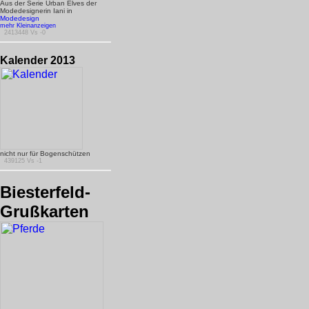
Aus der Serie Urban Elves der
Modedesignerin Iani in
Modedesign
mehr Kleinanzeigen
2413448 Vs -0
Kalender 2013
nicht nur für Bogenschützen
439125 Vs -1
Biesterfeld-
Grußkarten