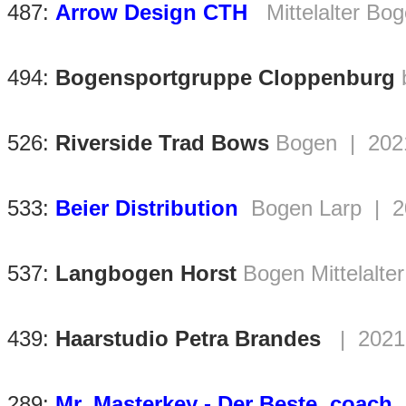
487:
Arrow Design CTH
Mittelalter B
494:
Bogensportgruppe Cloppenburg
526:
Riverside Trad Bows
Bogen | 2021
533:
Beier Distribution
Bogen Larp | 2
537:
Langbogen Horst
Bogen Mittelalte
439:
Haarstudio Petra Brandes
| 2021-
289:
Mr. Masterkey - Der Beste .coach