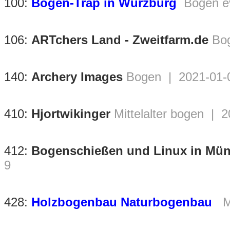
100:
Bogen-Trap in Würzburg
Bogen e
106:
ARTchers Land - Zweitfarm.de
Bo
140:
Archery Images
Bogen | 2021-01-0
410:
Hjortwikinger
Mittelalter bogen | 
412:
Bogenschießen und Linux in Mü
9
428:
Holzbogenbau Naturbogenbau
M