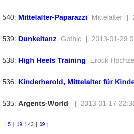
540:
Mittelalter-Paparazzi
Mittelalter |
539:
Dunkeltanz
Gothic | 2013-01-29 0
538:
High Heels Training
Erotik Hochze
536:
Kinderherold, Mittelalter für Kind
535:
Argents-World
| 2013-01-17 22:3
|
5
|
19
|
42
|
69
|