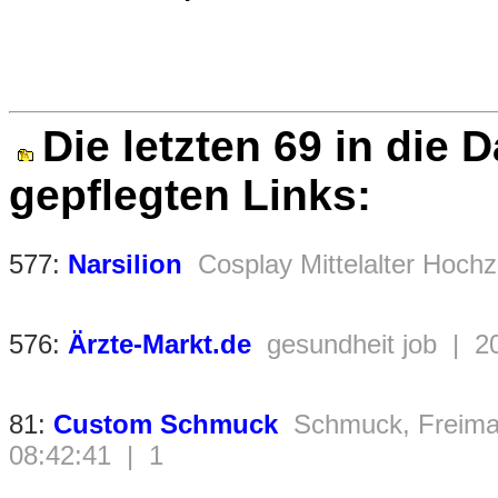
Die letzten 69 in die
gepflegten Links:
577:
Narsilion
Cosplay Mittelalter Hoch
576:
Ärzte-Markt.de
gesundheit job | 2
81:
Custom Schmuck
Schmuck, Freimau
08:42:41 | 1